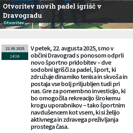
Otvoritev novih padel igrišč v
Dravogradu
Otvoritev
V petek, 22. avgusta 2025, smo v
22.08.2025
občini Dravograd s ponosom odprli
14:16
novo športno pridobitev – dve
sodobni igrišči za padel, šport, ki
združuje dinamiko tenisa in skvoša in
postaja vse bolj priljubljen tudi pri
nas. Gre za pomembno investicijo, ki
bo omogočila rekreacijo širokemu
krogu uporabnikov – tako športnim
navdušencem kot vsem, ki si želijo
aktivnega in zdravega preživljanja
prostega časa.