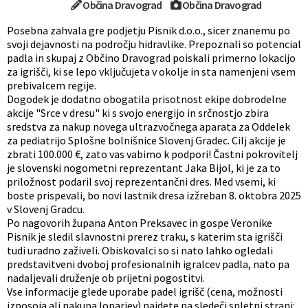
Občina Dravograd
Občina Dravograd
Posebna zahvala gre podjetju Pisnik d.o.o., sicer znanemu po
svoji dejavnosti na področju hidravlike. Prepoznali so potencial
padla in skupaj z Občino Dravograd poiskali primerno lokacijo
za igrišči, ki se lepo vključujeta v okolje in sta namenjeni vsem
prebivalcem regije.
Dogodek je dodatno obogatila prisotnost ekipe dobrodelne
akcije "Srce v dresu" ki s svojo energijo in srčnostjo zbira
sredstva za nakup novega ultrazvočnega aparata za Oddelek
za pediatrijo Splošne bolnišnice Slovenj Gradec. Cilj akcije je
zbrati 100.000 €, zato vas vabimo k podpori! Častni pokrovitelj
je slovenski nogometni reprezentant Jaka Bijol, ki je za to
priložnost podaril svoj reprezentančni dres. Med vsemi, ki
boste prispevali, bo novi lastnik dresa izžreban 8. oktobra 2025
v Slovenj Gradcu.
Po nagovorih župana Anton Preksavec in gospe Veronike
Pisnik je sledil slavnostni prerez traku, s katerim sta igrišči
tudi uradno zaživeli. Obiskovalci so si nato lahko ogledali
predstavitveni dvoboj profesionalnih igralcev padla, nato pa
nadaljevali druženje ob prijetni pogostitvi.
Vse informacije glede uporabe padel igrišč (cena, možnosti
izposoja ali nakupa loparjev) najdete na sledeči spletni strani: